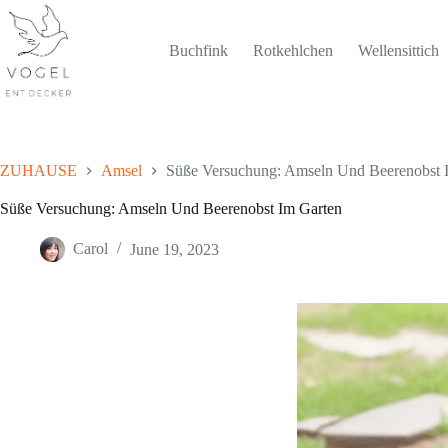
Skip
to
content
Buchfink
Rotkehlchen
Wellensittich
ZUHAUSE
Amsel
Süße Versuchung: Amseln Und Beerenobst 
Süße Versuchung: Amseln Und Beerenobst Im Garten
Carol
June 19, 2023